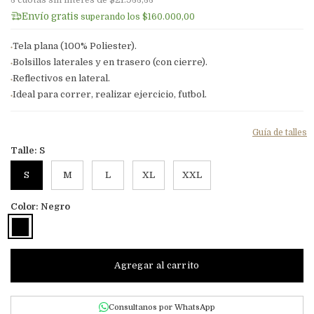
3
cuotas sin interés de
$21.933,33
Envío gratis
superando los
$160.000,00
Tela plana (100% Poliester).
●
Bolsillos laterales y en trasero (con cierre).
●
Reflectivos en lateral.
●
Ideal para correr, realizar ejercicio, futbol.
●
Guía de talles
Talle:
S
S
M
L
XL
XXL
Color:
Negro
Consultanos por WhatsApp