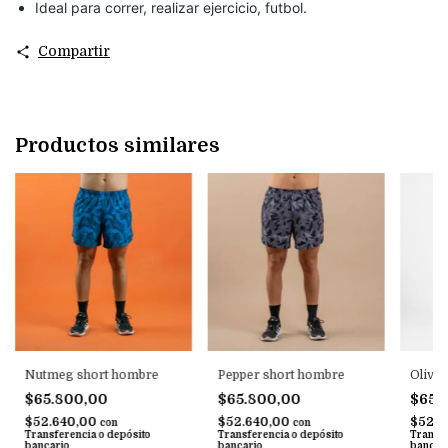
Ideal para correr, realizar ejercicio, futbol.
Compartir
Productos similares
Nutmeg short hombre
Pepper short hombre
Oliva 
$65.800,00
$65.800,00
$65.
$52.640,00
$52.640,00
$52.6
con
con
Transferencia o depósito
Transferencia o depósito
Transfe
bancario
bancario
bancar