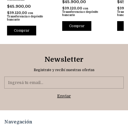
$48.900,00
$48.
$48.900,00
$39.120,00
$39.1
con
Transferencia o depósito
Transfe
$39.120,00
con
bancario
bancar
Transferencia o depósito
bancario
Comprar
C
Comprar
Newsletter
Registrate y recibí nuestras ofertas
Navegación