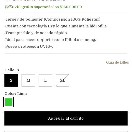
3
cuotas sin interés de
$16.300,00
Envío gratis
superando los
$160.000,00
Jersey de poliéster (Composición 100% Poliéster).
●
Cuenta con tecnología Dry lo que aumenta la hidrofilia.
●
Transpirable y de secado rápido.
●
Ideal para hacer deporte como fútbol o running.
●
Posee protección UV10+.
●
Guía de talles
Talle:
S
S
M
L
XL
Color:
Lima