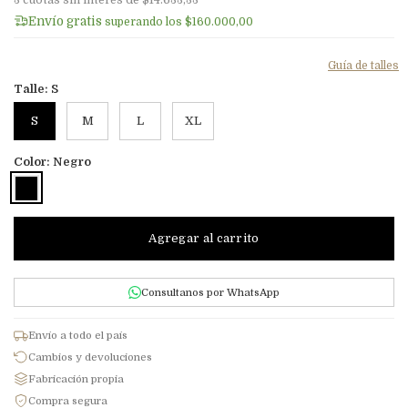
3
cuotas sin interés de
$14.633,33
Envío gratis
superando los
$160.000,00
Guía de talles
Talle:
S
S
M
L
XL
Color:
Negro
Consultanos por WhatsApp
Envío a todo el país
Cambios y devoluciones
Fabricación propia
Compra segura