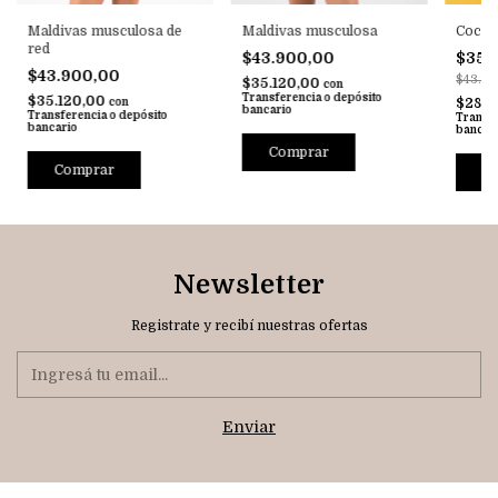
Maldivas musculosa de
Maldivas musculosa
Coco 
red
$43.900,00
$35.
$43.900,00
$43.9
$35.120,00
con
Transferencia o depósito
$35.120,00
con
$28.0
bancario
Transferencia o depósito
Transfe
bancario
bancar
Comprar
Comprar
C
Newsletter
Registrate y recibí nuestras ofertas